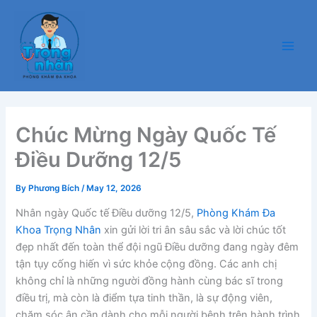
Skip
Main
to
Men
content
Chúc Mừng Ngày Quốc Tế
Điều Dưỡng 12/5
By
Phương Bích
/
May 12, 2026
Nhân ngày Quốc tế Điều dưỡng 12/5,
Phòng Khám Đa
Khoa Trọng Nhân
xin gửi lời tri ân sâu sắc và lời chúc tốt
đẹp nhất đến toàn thể đội ngũ Điều dưỡng đang ngày đêm
tận tụy cống hiến vì sức khỏe cộng đồng. Các anh chị
không chỉ là những người đồng hành cùng bác sĩ trong
điều trị, mà còn là điểm tựa tinh thần, là sự động viên,
chăm sóc ân cần dành cho mỗi người bệnh trên hành trình