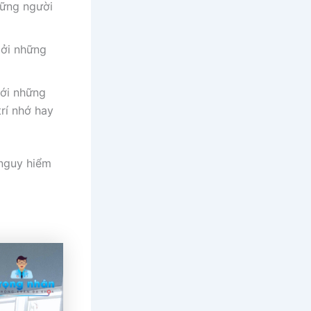
hững người
bởi những
với những
rí nhớ hay
 nguy hiểm