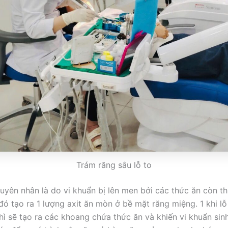
Trám răng sâu lỗ to
uyên nhân là do vi khuẩn bị lên men bởi các thức ăn còn t
đó tạo ra 1 lượng axit ăn mòn ở bề mặt răng miệng. 1 khi lỗ
hì sẽ tạo ra các khoang chứa thức ăn và khiến vi khuẩn sinh