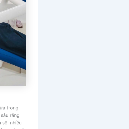
hừa trong
 sâu răng
 sôi nhiều