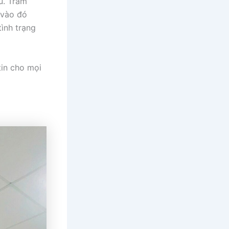
u. Trám
 vào đó
tình trạng
tin cho mọi