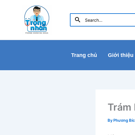
Skip
to
Search
Search
content
for:
Trang chủ
Giới thiệu
Trám 
By
Phương Bí