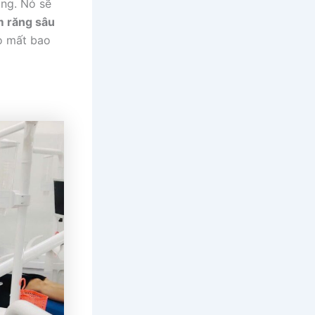
ăng. Nó sẽ
m răng sâu
o mất bao