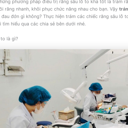
hững phương pháp điều trị răng sâu lỗ to khá tốt là trám r
ồi răng nhanh, khôi phục chức năng nhau cho bạn. Vậy
trá
đau đớn gì không? Thực hiện trám các chiếc răng sâu lỗ t
i tìm hiểu qua các chia sẻ bên dưới nhé.
to là gì?