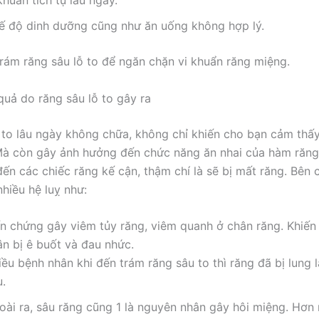
khuẩn tích tụ lâu ngày.
ế độ dinh dưỡng cũng như ăn uống không hợp lý.
trám răng sâu lỗ to để ngăn chặn vi khuẩn răng miệng.
uả do răng sâu lỗ to gây ra
 to lâu ngày không chữa, không chỉ khiến cho bạn cảm thấ
Mà còn gây ảnh hưởng đến chức năng ăn nhai của hàm răn
ến các chiếc răng kế cận, thậm chí là sẽ bị mất răng. Bên 
nhiều hệ luỵ như:
ến chứng gây viêm tủy răng, viêm quanh ở chân răng. Khiến
ân bị ê buốt và đau nhức.
ều bệnh nhân khi đến trám răng sâu to thì răng đã bị lung 
u.
oài ra, sâu răng cũng 1 là nguyên nhân gây hôi miệng. Hơn