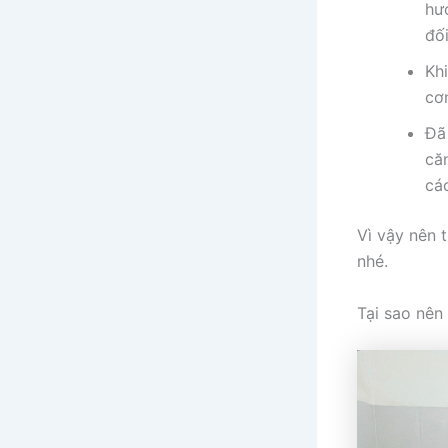
hư
đối
Kh
cơ
Đã
că
cá
Vì vậy nên 
nhé.
Tại sao nên