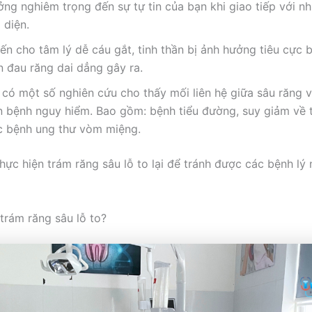
ởng nghiêm trọng đến sự tự tin của bạn khi giao tiếp với n
 diện.
iến cho tâm lý dễ cáu gắt, tinh thần bị ảnh hưởng tiêu cực 
n đau răng dai dẳng gây ra.
 có một số nghiên cứu cho thấy mối liên hệ giữa sâu răng 
n bệnh nguy hiểm. Bao gồm: bệnh tiểu đường, suy giảm về t
c bệnh ung thư vòm miệng.
thực hiện trám răng sâu lỗ to lại để tránh được các bệnh lý
 trám răng sâu lỗ to?