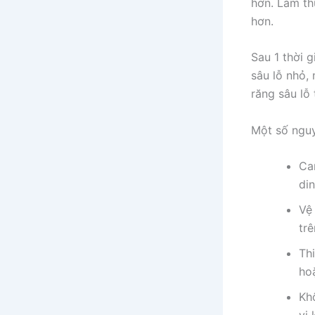
hơn. Làm th
hơn.
Sau 1 thời g
sâu lỗ nhỏ,
răng sâu lỗ 
Một số nguy
Ca
di
Vệ
trê
Th
ho
Kh