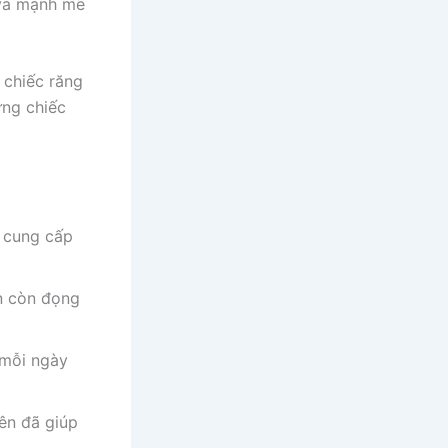
 và mạnh mẽ
g chiếc răng
ững chiếc
 cung cấp
ăn còn đọng
 mỗi ngày
ên đã giúp