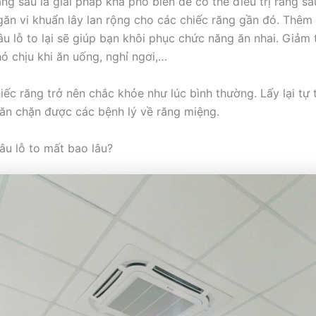
ăng sâu là giải pháp khá phổ biến để có thể điều trị răng sâ
găn vi khuẩn lây lan rộng cho các chiếc răng gần đó. Thêm
âu lỗ to lại sẽ giúp bạn khôi phục chức năng ăn nhai. Giảm 
ó chịu khi ăn uống, nghỉ ngơi,…
iếc răng trở nên chắc khỏe như lúc bình thường. Lấy lại tự 
ăn chặn được các bệnh lý về răng miệng.
âu lỗ to mất bao lâu?