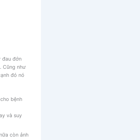
y đau đớn
g. Cũng như
cạnh đó nó
 cho bệnh
lay và suy
 nữa còn ảnh