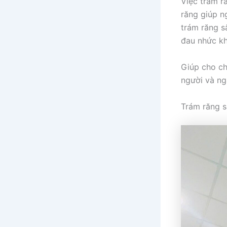
Việc trám r
răng giúp n
trám răng s
đau nhức kh
Giúp cho ch
người và ng
Trám răng s