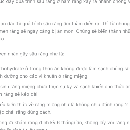
úc đẩy quá trình sâu răng ở hàm răng xảy ra nhanh chóng
ian dài thì quá trình sâu răng âm thầm diễn ra. Thì từ nhữn
 men răng sẽ ngày càng bị ăn mòn. Chúng sẽ biến thành nh
to.
ên nhân gây sâu răng như là:
rbohydrate ở trong thức ăn không được làm sạch chúng sẽ
nh dưỡng cho các vi khuẩn ở răng miệng.
 sinh răng miệng chưa thực sự kỹ và sạch khiến cho thức 
n răng sẽ kéo dài.
iếu kiến thức về răng miệng như là không chịu đánh răng 2
ặc chải răng đúng cách.
ông đi khám răng định kỳ 6 tháng/lần, không lấy vôi răng n