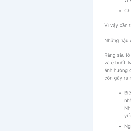
vi 
Ch
Vì vậy cần 
Những hậu q
Răng sâu lỗ
và ê buốt. 
ảnh hưởng đ
còn gây ra 
Bi
nh
Nhi
yế
Ng