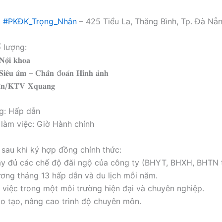
i
#PKĐK_Trọng_Nhân
– 425 Tiểu La, Thăng Bình, Tp. Đà Nẵ
ố lượng:
𝐨̣̂𝐢 𝐤𝐡𝐨𝐚
𝐒𝐢𝐞̂𝐮 𝐚̂𝐦 – 𝐂𝐡𝐚̂̉𝐧 đ𝐨𝐚́𝐧 𝐇𝐢̀𝐧𝐡 𝐚̉𝐧𝐡
̂𝐧/𝐊𝐓𝐕 𝐗𝐪𝐮𝐚𝐧𝐠
g: Hấp dẫn
 làm việc: Giờ Hành chính
 sau khi ký hợp đồng chính thức:
y đủ các chế độ đãi ngộ của công ty (BHYT, BHXH, BHTN t
ơng tháng 13 hấp dẫn và du lịch mỗi năm.
việc trong một môi trường hiện đại và chuyên nghiệp.
o tạo, nâng cao trình độ chuyên môn.