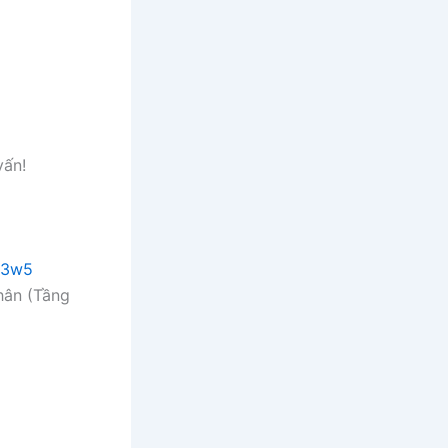
vấn!
Y3w5
hân (Tầng