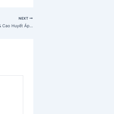
NEXT
Đái Tháo Đường & Cao Huyết Áp – “Bộ Đôi” Thầm Lặng Đe Dọa Sức Khỏe