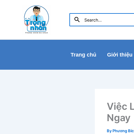
Skip
to
Search
Search
content
for:
Trang chủ
Giới thiệu
Việc 
Ngay
By
Phương Bí