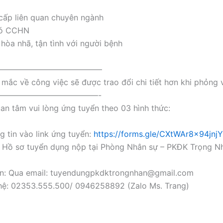
cấp liên quan chuyên ngành
có CCHN
 hòa nhã, tận tình với người bệnh
—————————————–
mắc về công việc sẽ được trao đổi chi tiết hơn khi phỏng 
—————————————-
an tâm vui lòng ứng tuyển theo 03 hình thức:
g tin vào link ứng tuyển:
https://forms.gle/CXtWAr8x94jnj
p: Hồ sơ tuyển dụng nộp tại Phòng Nhân sự – PKĐK Trọng N
ến: Qua email: tuyendungpkdktrongnhan@gmail.com
 hệ: 02353.555.500/ 0946258892 (Zalo Ms. Trang)