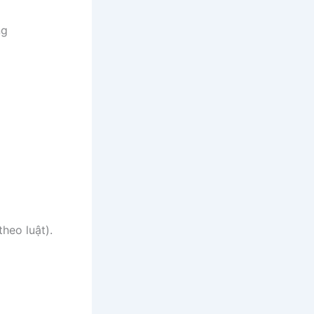
ng
heo luật).